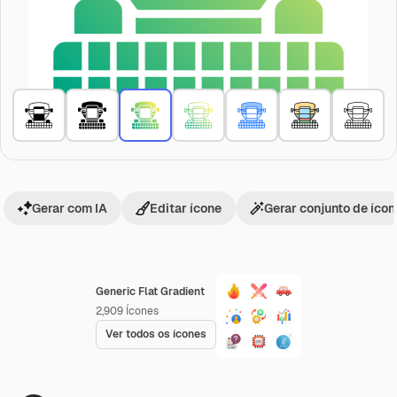
Gerar com IA
Editar ícone
Gerar conjunto de íco
Generic Flat Gradient
2,909
Ícones
Ver todos os ícones