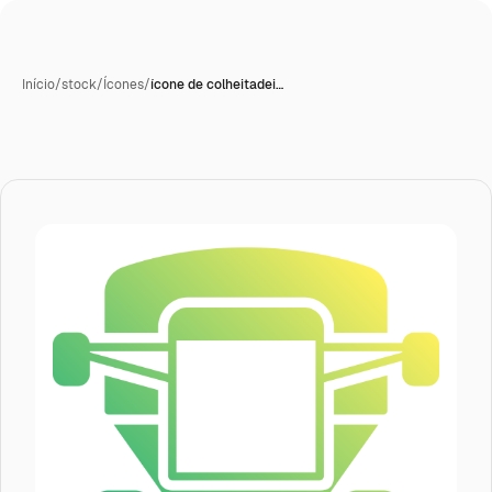
Início
/
stock
/
Ícones
/
ícone de colheitadei…