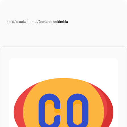
Início
/
stock
/
Ícones
/
ícone de colômbia