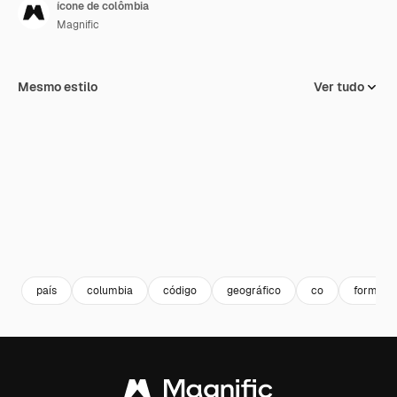
ícone de colômbia
Magnific
Mesmo estilo
Ver tudo
país
columbia
código
geográfico
co
formas e