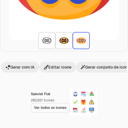
Gerar com IA
Editar ícone
Gerar conjunto de íco
Special Flat
282,821
Ícones
Ver todos os ícones