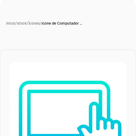
Início
/
stock
/
Ícones
/
ícone de Computador …