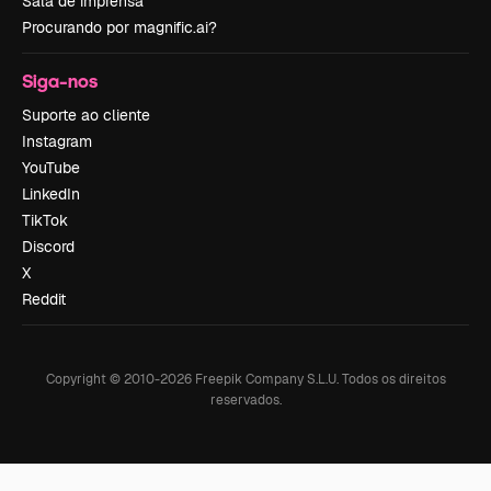
Sala de imprensa
Procurando por magnific.ai?
Siga-nos
Suporte ao cliente
Instagram
YouTube
LinkedIn
TikTok
Discord
X
Reddit
Copyright © 2010-
2026
Freepik Company S.L.U.
Todos os direitos
reservados
.