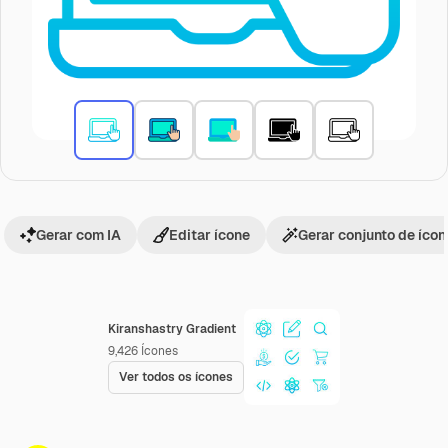
Gerar com IA
Editar ícone
Gerar conjunto de íco
Kiranshastry Gradient
9,426
Ícones
Ver todos os ícones