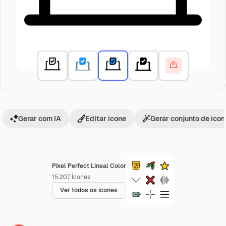
Gerar com IA
Editar ícone
Gerar conjunto de íco
Pixel Perfect Lineal Color
15,207
Ícones
Ver todos os ícones