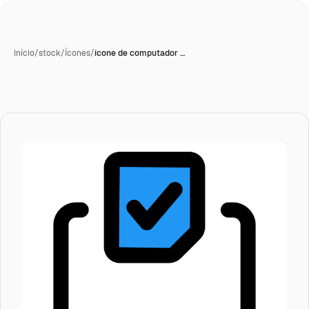
Início
/
stock
/
Ícones
/
ícone de computador …