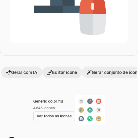
Gerar com IA
Editar ícone
Gerar conjunto de íco
Generic color fill
4,843
Ícones
Ver todos os ícones