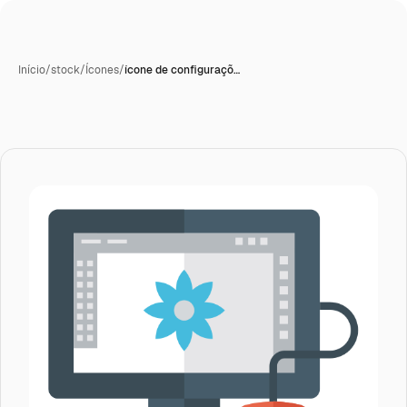
Início
/
stock
/
Ícones
/
ícone de configuraçõ…