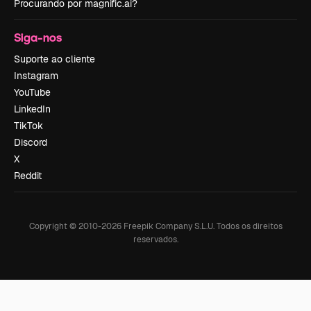
Procurando por magnific.ai?
Siga-nos
Suporte ao cliente
Instagram
YouTube
LinkedIn
TikTok
Discord
X
Reddit
Copyright © 2010-
2026
Freepik Company S.L.U.
Todos os direitos
reservados
.