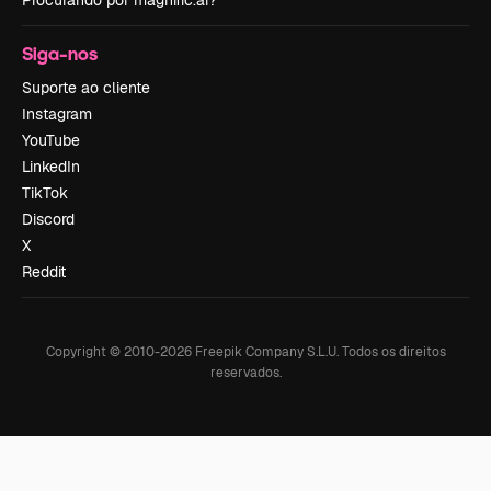
Procurando por magnific.ai?
Siga-nos
Suporte ao cliente
Instagram
YouTube
LinkedIn
TikTok
Discord
X
Reddit
Copyright © 2010-
2026
Freepik Company S.L.U.
Todos os direitos
reservados
.