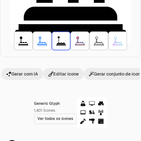
Gerar com IA
Editar ícone
Gerar conjunto de íco
Generic Glyph
1,401
Ícones
Ver todos os ícones