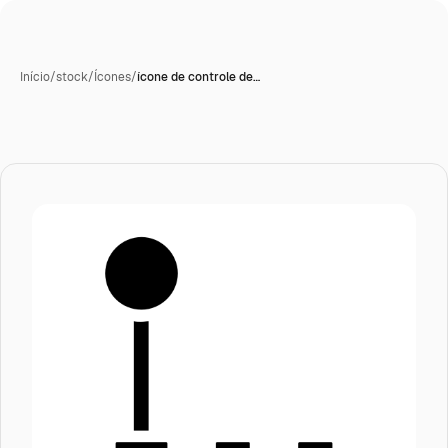
Início
/
stock
/
Ícones
/
ícone de controle de…