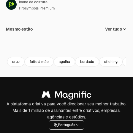
ícone de costura
Prosymbols Premium
Mesmo estilo
Ver tudo
cruz
feito à mão
agulha
bordado
stiching
sti
A plataforma criativa para você direcionar seu melhor trabalho.
Mais de 1 milhão de assinantes entre criativos, empresas,
agências e estúdios.
Português