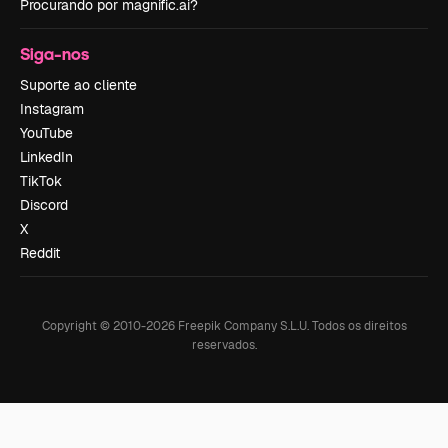
Procurando por magnific.ai?
Siga-nos
Suporte ao cliente
Instagram
YouTube
LinkedIn
TikTok
Discord
X
Reddit
Copyright © 2010-
2026
Freepik Company S.L.U.
Todos os direitos
reservados
.