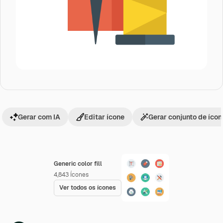
Gerar com IA
Editar ícone
Gerar conjunto de íco
Generic color fill
4,843
Ícones
Ver todos os ícones