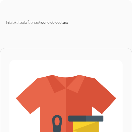
Início
/
stock
/
Ícones
/
ícone de costura