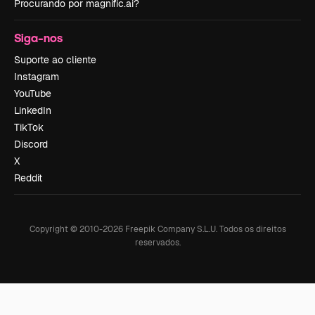
Procurando por magnific.ai?
Siga-nos
Suporte ao cliente
Instagram
YouTube
LinkedIn
TikTok
Discord
X
Reddit
Copyright © 2010-
2026
Freepik Company S.L.U.
Todos os direitos
reservados
.