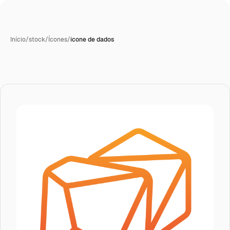
Início
/
stock
/
Ícones
/
ícone de dados