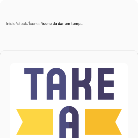
Início
/
stock
/
Ícones
/
ícone de dar um temp…