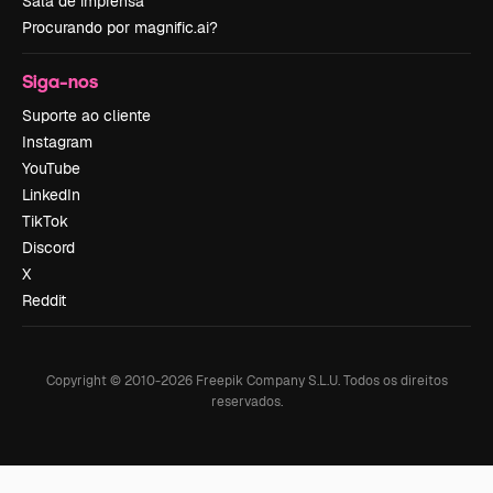
Sala de imprensa
Procurando por magnific.ai?
Siga-nos
Suporte ao cliente
Instagram
YouTube
LinkedIn
TikTok
Discord
X
Reddit
Copyright © 2010-
2026
Freepik Company S.L.U.
Todos os direitos
reservados
.