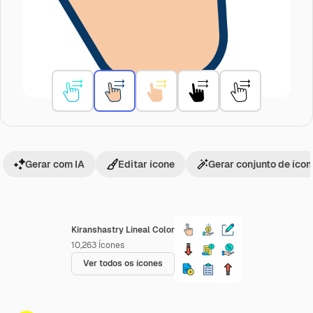
Gerar com IA
Editar ícone
Gerar conjunto de íco
Kiranshastry Lineal Color
10,263
Ícones
Ver todos os ícones