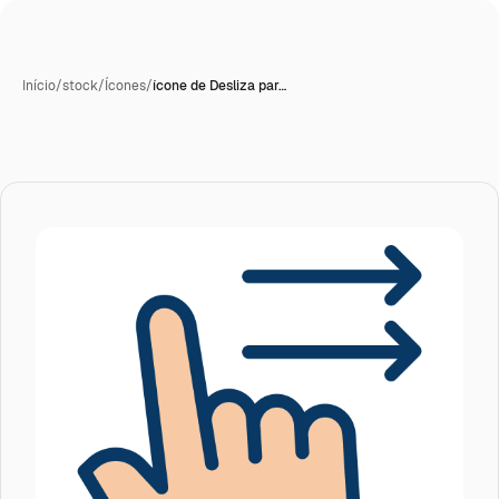
Início
/
stock
/
Ícones
/
ícone de Desliza par…