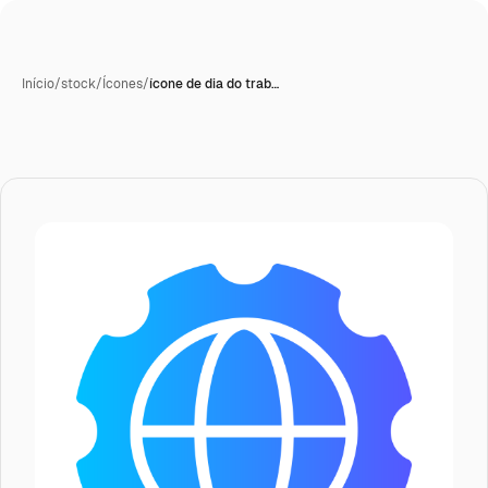
Início
/
stock
/
Ícones
/
ícone de dia do trab…