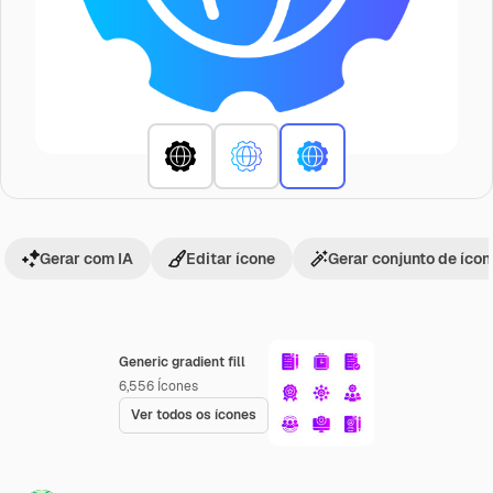
Gerar com IA
Editar ícone
Gerar conjunto de íco
Generic gradient fill
6,556
Ícones
Ver todos os ícones