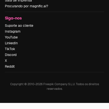
Sala de imprensa
Procurando por magnific.ai?
Siga-nos
Suporte ao cliente
Instagram
YouTube
LinkedIn
TikTok
Discord
X
Reddit
Copyright © 2010-
2026
Freepik Company S.L.U.
Todos os direitos
reservados
.