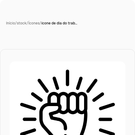
Início
/
stock
/
Ícones
/
ícone de dia do trab…