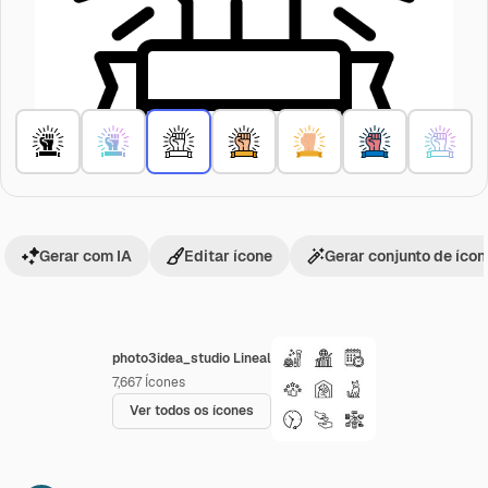
Gerar com IA
Editar ícone
Gerar conjunto de íco
photo3idea_studio Lineal
7,667
Ícones
Ver todos os ícones