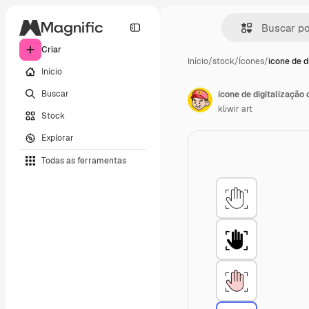
Criar
Início
/
stock
/
Ícones
/
ícone de d
Início
Buscar
ícone de digitalização
kliwir art
Stock
Explorar
Todas as ferramentas