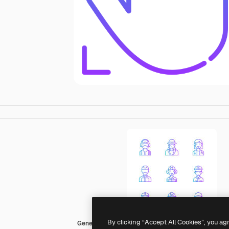
By clicking “Accept All Cookies”, you ag
Generic gradient outline