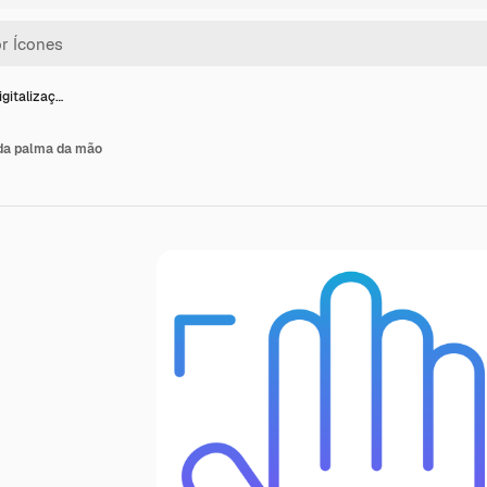
igitalizaç…
 da palma da mão