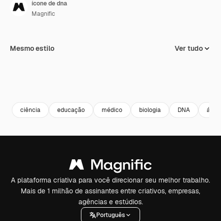
ícone de dna
Magnific
Mesmo estilo
Ver tudo
ciência
educação
médico
biologia
DNA
ácido
A plataforma criativa para você direcionar seu melhor trabalho.
Mais de 1 milhão de assinantes entre criativos, empresas,
agências e estúdios.
Português