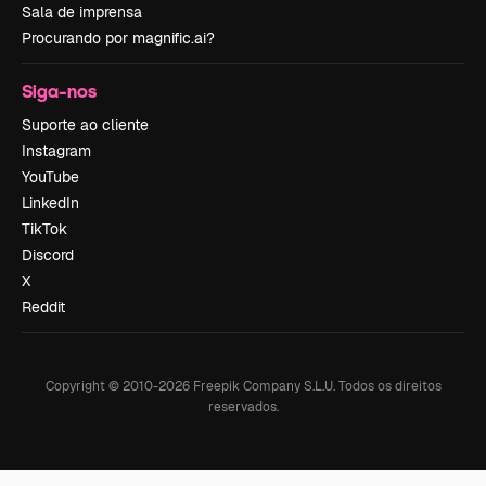
Sala de imprensa
Procurando por magnific.ai?
Siga-nos
Suporte ao cliente
Instagram
YouTube
LinkedIn
TikTok
Discord
X
Reddit
Copyright © 2010-
2026
Freepik Company S.L.U.
Todos os direitos
reservados
.