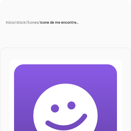
Início
/
stock
/
Ícones
/
ícone de me encontre…