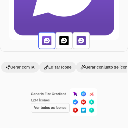
Gerar com IA
Editar ícone
Gerar conjunto de íco
Generic Flat Gradient
1,214
Ícones
Ver todos os ícones