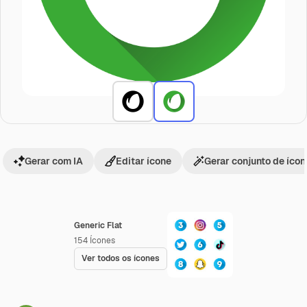
Gerar com IA
Editar ícone
Gerar conjunto de íco
Generic Flat
154
Ícones
Ver todos os ícones