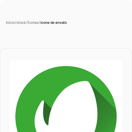
Início
/
stock
/
Ícones
/
ícone de envato