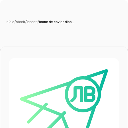
Início
/
stock
/
Ícones
/
ícone de enviar dinh…