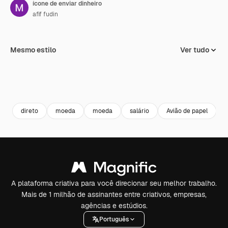
ícone de enviar dinheiro
afif fudin
Mesmo estilo
Ver tudo
direto
moeda
moeda
salário
Avião de papel
l
A plataforma criativa para você direcionar seu melhor trabalho.
Mais de 1 milhão de assinantes entre criativos, empresas,
agências e estúdios.
Português