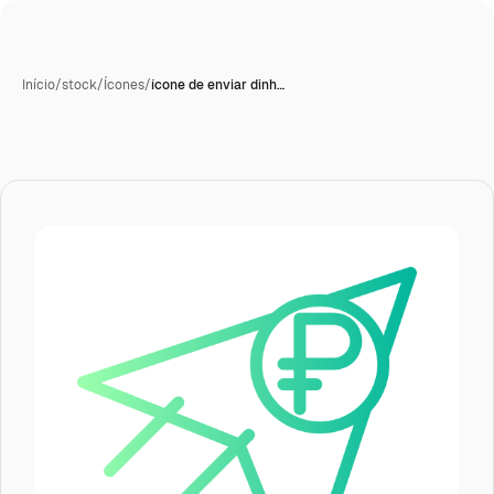
Início
/
stock
/
Ícones
/
ícone de enviar dinh…