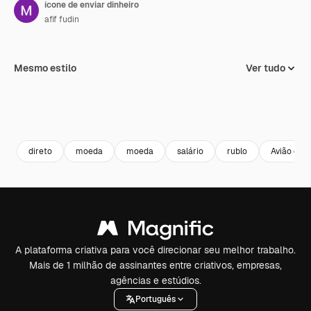
ícone de enviar dinheiro
afif fudin
Mesmo estilo
Ver tudo
direto
moeda
moeda
salário
rublo
Avião de p
A plataforma criativa para você direcionar seu melhor trabalho.
Mais de 1 milhão de assinantes entre criativos, empresas,
agências e estúdios.
Português