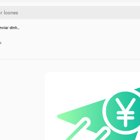
nviar dinh…
o