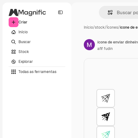
Criar
Início
/
stock
/
Ícones
/
ícone de e
Início
Buscar
ícone de enviar dinheir
afif fudin
Stock
Explorar
Todas as ferramentas