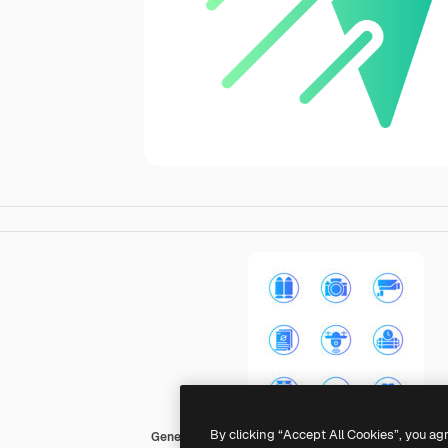
By clicking “Accept All Cookies”, you ag
Generic gradient fill