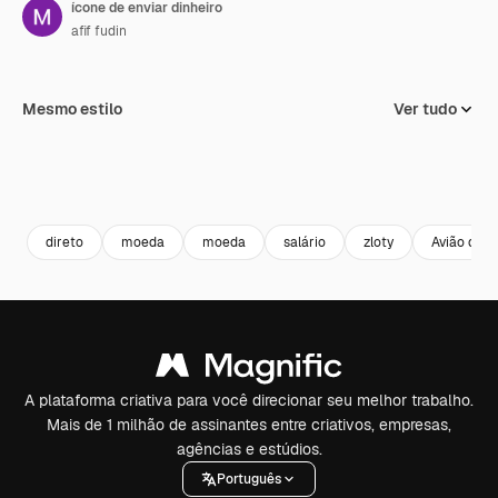
ícone de enviar dinheiro
afif fudin
Mesmo estilo
Ver tudo
direto
moeda
moeda
salário
zloty
Avião de p
A plataforma criativa para você direcionar seu melhor trabalho.
Mais de 1 milhão de assinantes entre criativos, empresas,
agências e estúdios.
Português