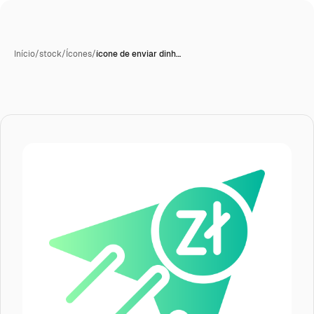
Início
/
stock
/
Ícones
/
ícone de enviar dinh…