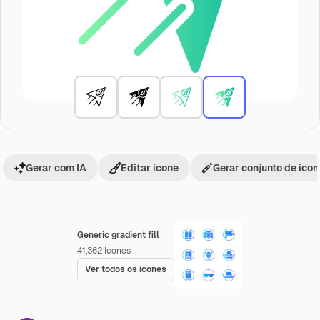
Gerar com IA
Editar ícone
Gerar conjunto de íco
Generic gradient fill
41,362
Ícones
Ver todos os ícones