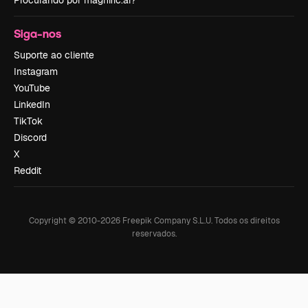
Procurando por magnific.ai?
Siga-nos
Suporte ao cliente
Instagram
YouTube
LinkedIn
TikTok
Discord
X
Reddit
Copyright © 2010-
2026
Freepik Company S.L.U.
Todos os direitos
reservados
.