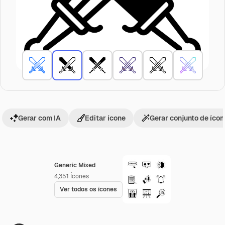
Gerar com IA
Editar ícone
Gerar conjunto de íco
Generic Mixed
4,351
Ícones
Ver todos os ícones