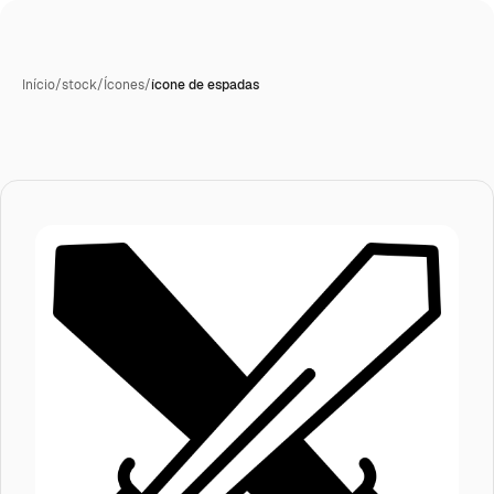
Início
/
stock
/
Ícones
/
ícone de espadas