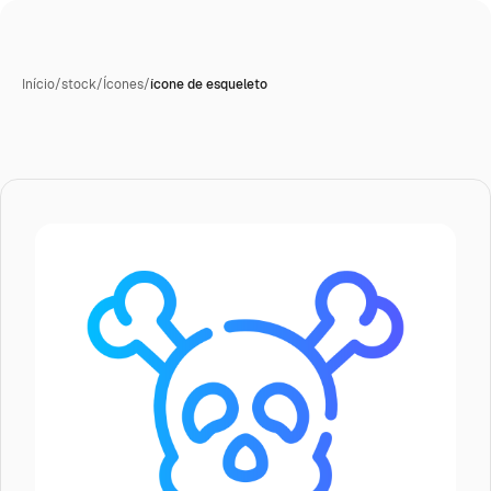
Início
/
stock
/
Ícones
/
ícone de esqueleto