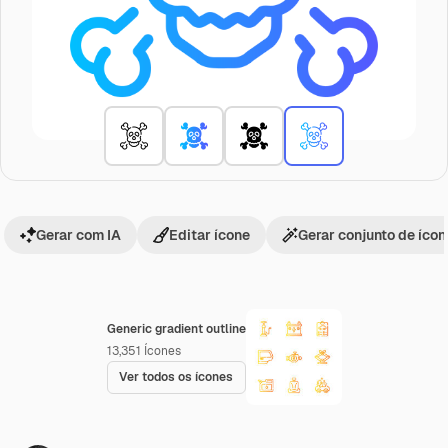
Gerar com IA
Editar ícone
Gerar conjunto de íco
Generic gradient outline
13,351
Ícones
Ver todos os ícones