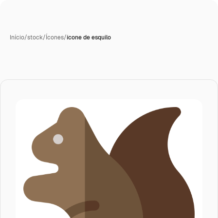
Início
/
stock
/
Ícones
/
ícone de esquilo