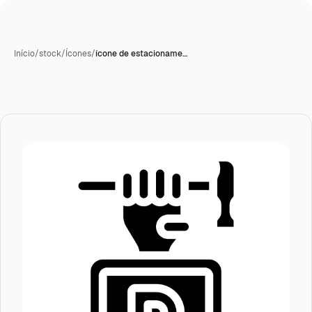
Início
/
stock
/
Ícones
/
ícone de estacioname…