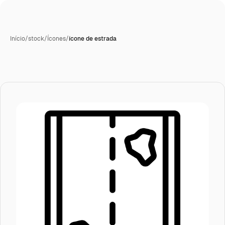
Início
/
stock
/
Ícones
/
ícone de estrada