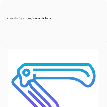
Início
/
stock
/
Ícones
/
ícone de faca