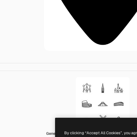
By clicking “Accept All Cookies”, you ag
Generic Others