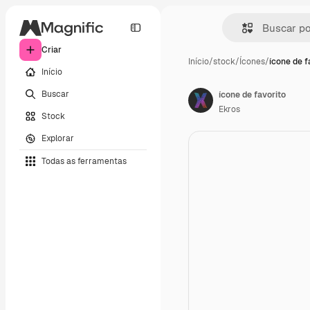
Criar
Início
/
stock
/
Ícones
/
ícone de f
Início
Buscar
ícone de favorito
Ekros
Stock
Explorar
Todas as ferramentas