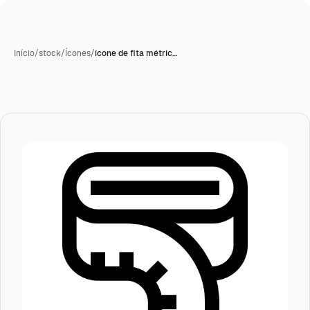
Início
/
stock
/
Ícones
/
ícone de fita métric…