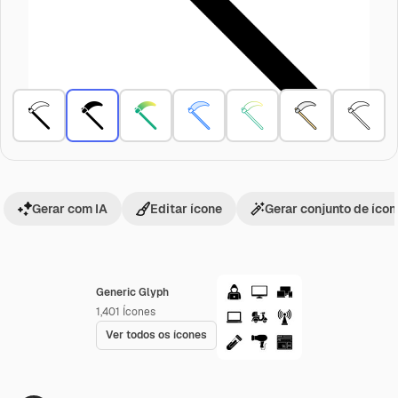
Gerar com IA
Editar ícone
Gerar conjunto de íco
Generic Glyph
1,401
Ícones
Ver todos os ícones