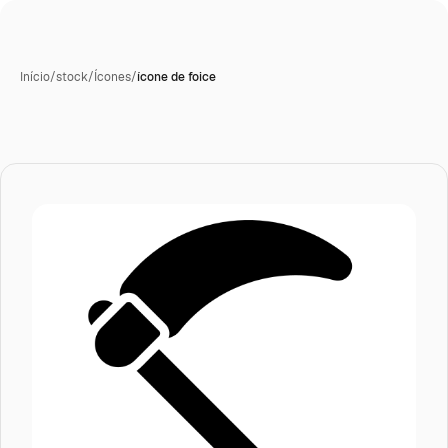
Início
/
stock
/
Ícones
/
ícone de foice