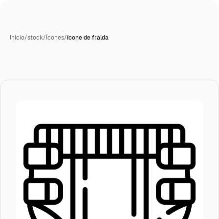
Início
/
stock
/
Ícones
/
ícone de fralda