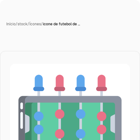
Início
/
stock
/
Ícones
/
ícone de futebol de …