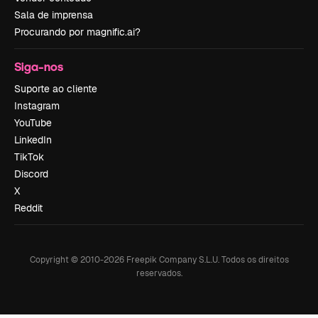
Sala de imprensa
Procurando por magnific.ai?
Siga-nos
Suporte ao cliente
Instagram
YouTube
LinkedIn
TikTok
Discord
X
Reddit
Copyright © 2010-
2026
Freepik Company S.L.U.
Todos os direitos
reservados
.