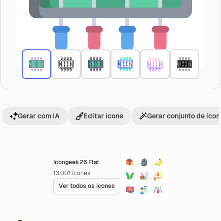
Gerar com IA
Editar ícone
Gerar conjunto de íco
Icongeek26 Flat
13,001
Ícones
Ver todos os ícones