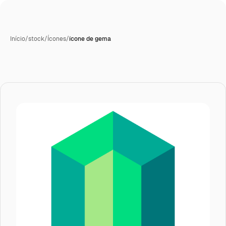
Início
/
stock
/
Ícones
/
ícone de gema