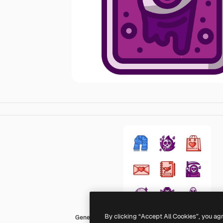
By clicking “Accept All Cookies”, you ag
Generic Others