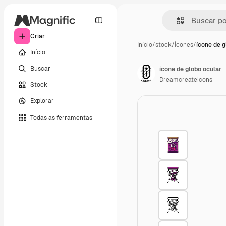
Criar
Início
/
stock
/
Ícones
/
ícone de g
Início
Buscar
ícone de globo ocular
Dreamcreateicons
Stock
Explorar
Todas as ferramentas