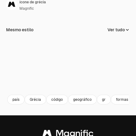
ícone de grécia
Magnific
Mesmo estilo
Ver tudo
país
Grécia
código
geográfico
gr
formas e s