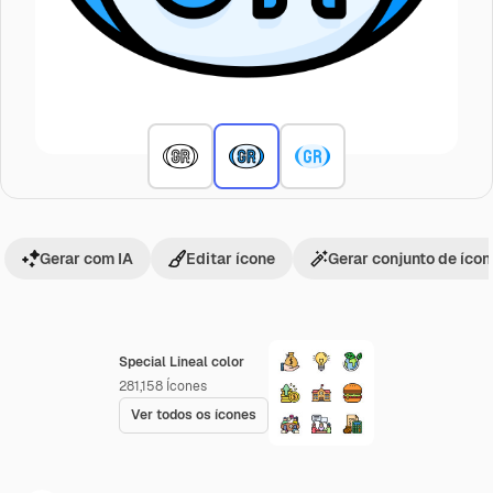
Gerar com IA
Editar ícone
Gerar conjunto de íco
Special Lineal color
281,158
Ícones
Ver todos os ícones