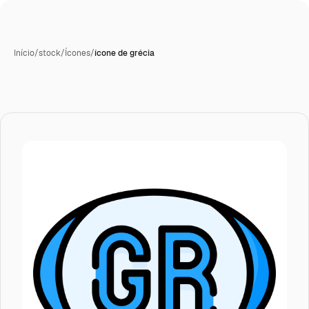
Início
/
stock
/
Ícones
/
ícone de grécia