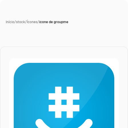
Início
/
stock
/
Ícones
/
ícone de groupme