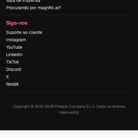
Sala de imprensa
Procurando por magnific.ai?
Siga-nos
Suporte ao cliente
Instagram
YouTube
LinkedIn
TikTok
Discord
X
Reddit
Copyright © 2010-
2026
Freepik Company S.L.U.
Todos os direitos
reservados
.