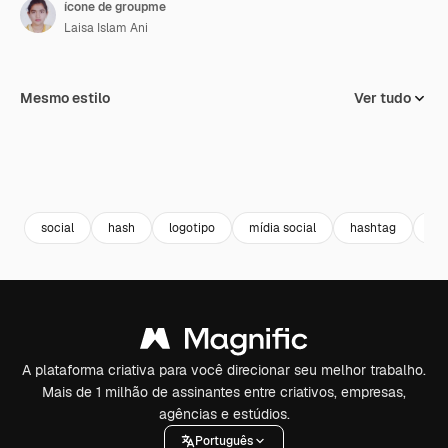
ícone de groupme
Laisa Islam Ani
Mesmo estilo
Ver tudo
social
hash
logotipo
mídia social
hashtag
bad
A plataforma criativa para você direcionar seu melhor trabalho.
Mais de 1 milhão de assinantes entre criativos, empresas,
agências e estúdios.
Português