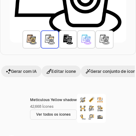
Gerar com IA
Editar ícone
Gerar conjunto de íco
Meticulous Yellow shadow
42,668
Ícones
Ver todos os ícones