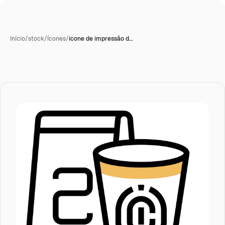
Início
/
stock
/
Ícones
/
ícone de impressão d…