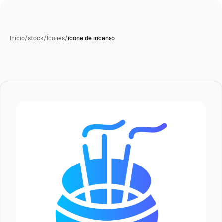
Início
/
stock
/
Ícones
/
ícone de incenso