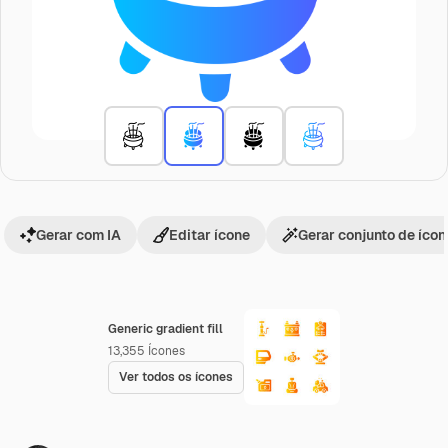
Gerar com IA
Editar ícone
Gerar conjunto de íco
Generic gradient fill
13,355
Ícones
Ver todos os ícones