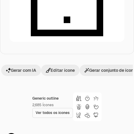
Gerar com IA
Editar ícone
Gerar conjunto de íco
Generic outline
2,685
Ícones
Ver todos os ícones