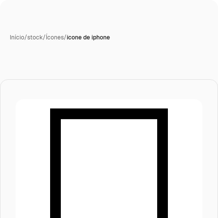
Início
/
stock
/
Ícones
/
ícone de iphone