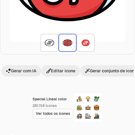
Gerar com IA
Editar ícone
Gerar conjunto de íco
Special Lineal color
281,158
Ícones
Ver todos os ícones