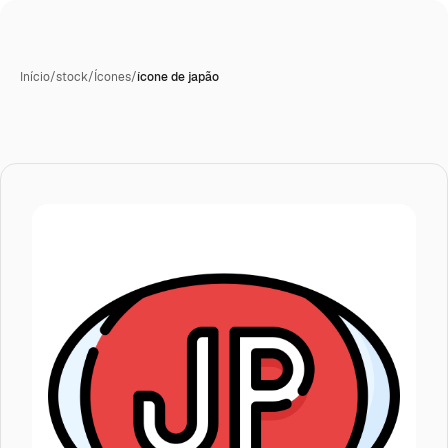
Início
/
stock
/
Ícones
/
ícone de japão