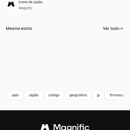
ícone de japão
Magnific
Mesmo estilo
Ver tudo
país
Japão
código
geográfico
jp
formas e sí