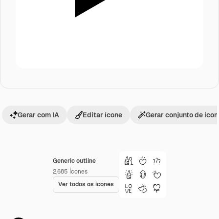
Gerar com IA
Editar ícone
Gerar conjunto de íco
Generic outline
2,685
Ícones
Ver todos os ícones