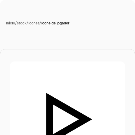
Início
/
stock
/
Ícones
/
ícone de jogador