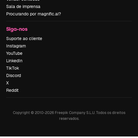
Sala de imprensa
Procurando por magnific.ai?
Siga-nos
Suporte ao cliente
Instagram
YouTube
LinkedIn
TikTok
Discord
X
Reddit
Copyright © 2010-
2026
Freepik Company S.L.U.
Todos os direitos
reservados
.