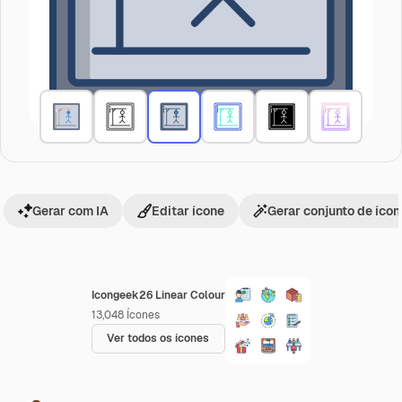
Gerar com IA
Editar ícone
Gerar conjunto de íco
Icongeek26 Linear Colour
13,048
Ícones
Ver todos os ícones