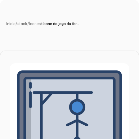
Início
/
stock
/
Ícones
/
ícone de jogo da for…