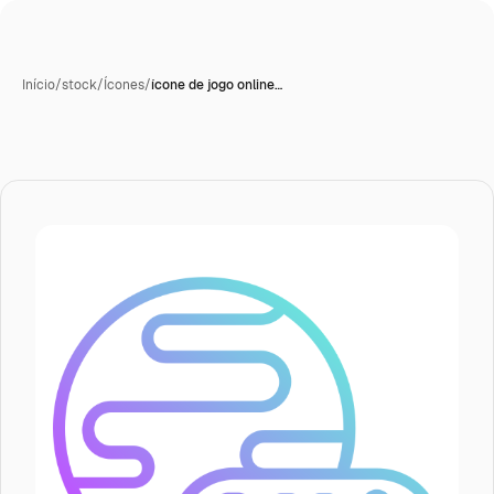
Início
/
stock
/
Ícones
/
ícone de jogo online…