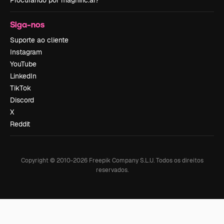
Procurando por magnific.ai?
Siga-nos
Suporte ao cliente
Instagram
YouTube
LinkedIn
TikTok
Discord
X
Reddit
Copyright © 2010-
2026
Freepik Company S.L.U.
Todos os direitos
reservados
.