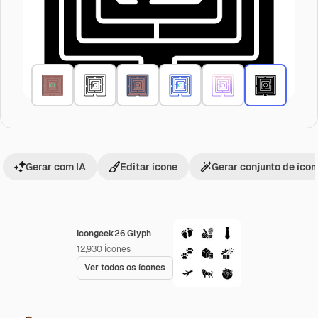
Gerar com IA
Editar ícone
Gerar conjunto de íco
Icongeek26 Glyph
12,930
Ícones
Ver todos os ícones