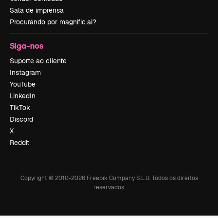
Sala de imprensa
Procurando por magnific.ai?
Siga-nos
Suporte ao cliente
Instagram
YouTube
LinkedIn
TikTok
Discord
X
Reddit
Copyright © 2010-
2026
Freepik Company S.L.U.
Todos os direitos
reservados
.