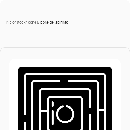
Início
/
stock
/
Ícones
/
ícone de labirinto