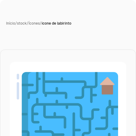
Início
/
stock
/
Ícones
/
ícone de labirinto