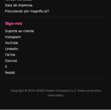
Sala de imprensa
Procurando por magnific.ai?
Siga-nos
Suporte ao cliente
Instagram
YouTube
LinkedIn
TikTok
Discord
X
Reddit
Copyright © 2010-
2026
Freepik Company S.L.U.
Todos os direitos
reservados
.