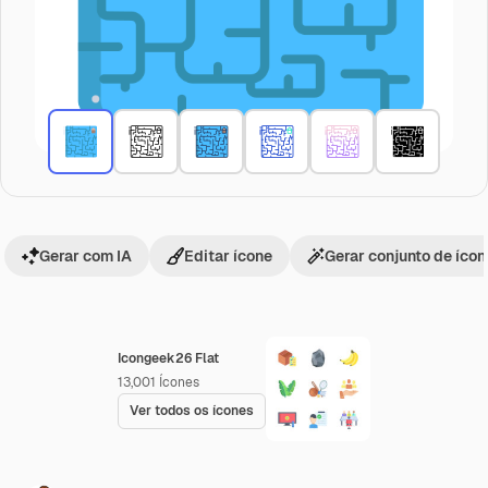
Gerar com IA
Editar ícone
Gerar conjunto de íco
Icongeek26 Flat
13,001
Ícones
Ver todos os ícones