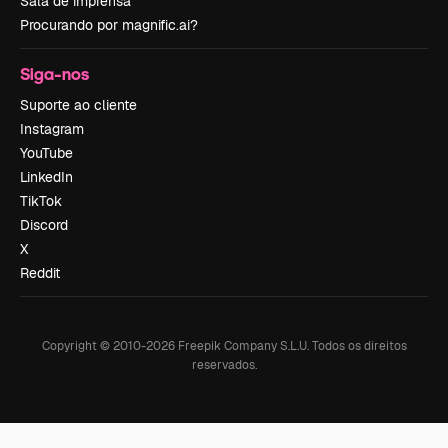
Sala de imprensa
Procurando por magnific.ai?
Siga-nos
Suporte ao cliente
Instagram
YouTube
LinkedIn
TikTok
Discord
X
Reddit
Copyright © 2010-
2026
Freepik Company S.L.U.
Todos os direitos
reservados
.