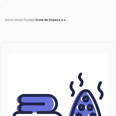
Início
/
stock
/
Ícones
/
ícone de limpeza à s…