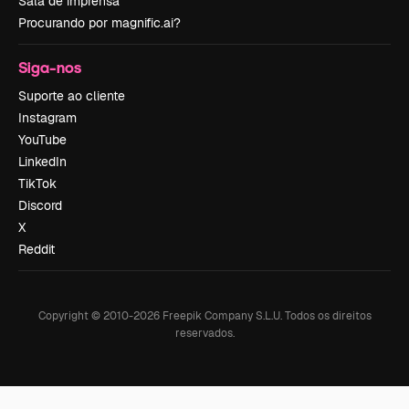
Sala de imprensa
Procurando por magnific.ai?
Siga-nos
Suporte ao cliente
Instagram
YouTube
LinkedIn
TikTok
Discord
X
Reddit
Copyright © 2010-
2026
Freepik Company S.L.U.
Todos os direitos
reservados
.