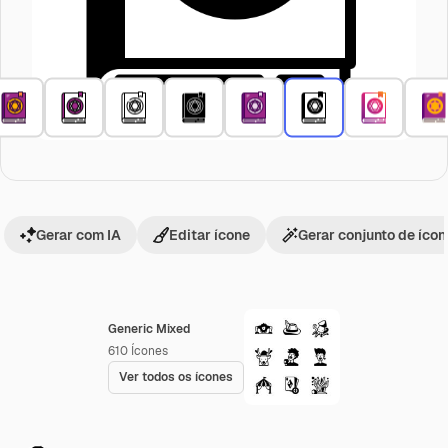
Gerar com IA
Editar ícone
Gerar conjunto de íco
Generic Mixed
610
Ícones
Ver todos os ícones