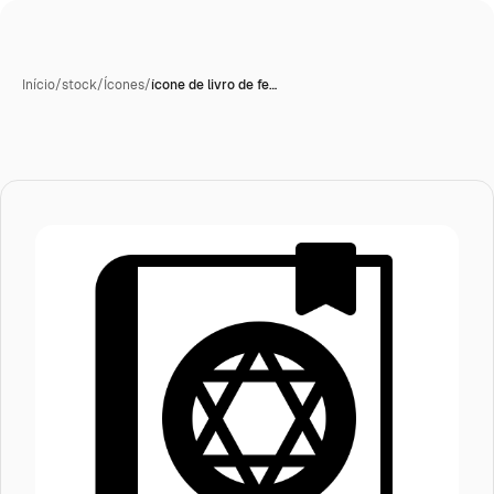
Início
/
stock
/
Ícones
/
ícone de livro de fe…