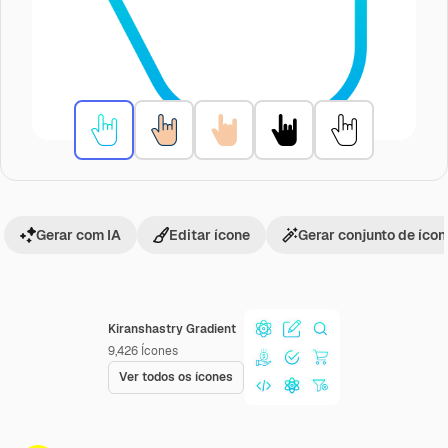
Gerar com IA
Editar ícone
Gerar conjunto de íco
Kiranshastry Gradient
9,426
Ícones
Ver todos os ícones