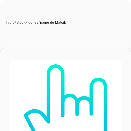
Início
/
stock
/
Ícones
/
ícone de Maloik