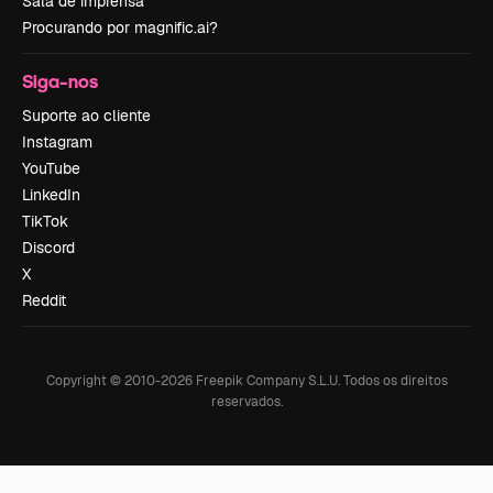
Sala de imprensa
Procurando por magnific.ai?
Siga-nos
Suporte ao cliente
Instagram
YouTube
LinkedIn
TikTok
Discord
X
Reddit
Copyright © 2010-
2026
Freepik Company S.L.U.
Todos os direitos
reservados
.