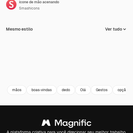
ícone de mão acenando
Smashicons
Mesmo estilo
Ver tudo
mãos
boas-vindas
dedo
Olá
Gestos
opção mu
A plataforma criativa para você direcionar seu melhor trabalho.