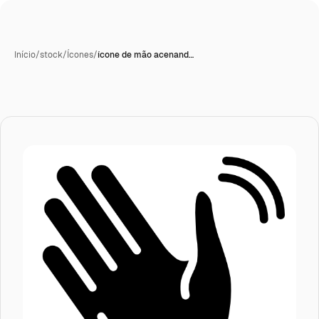
Início
/
stock
/
Ícones
/
ícone de mão acenand…