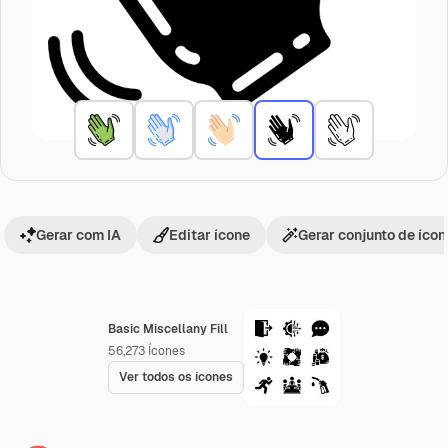
Gerar com IA
Editar ícone
Gerar conjunto de íco
Basic Miscellany Fill
56,273
Ícones
Ver todos os ícones