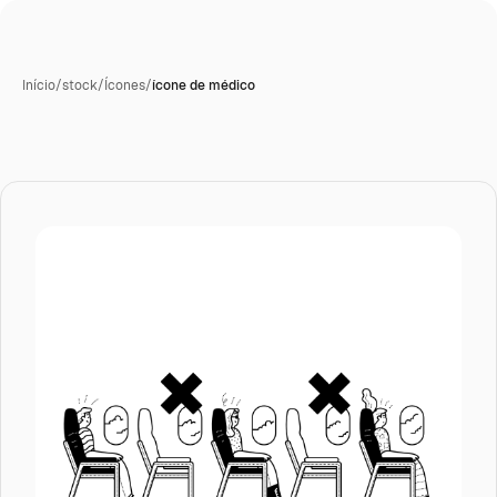
Início
/
stock
/
Ícones
/
ícone de médico