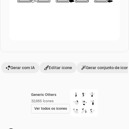
Gerar com IA
Editar ícone
Gerar conjunto de íco
Generic Others
32,665
Ícones
Ver todos os ícones