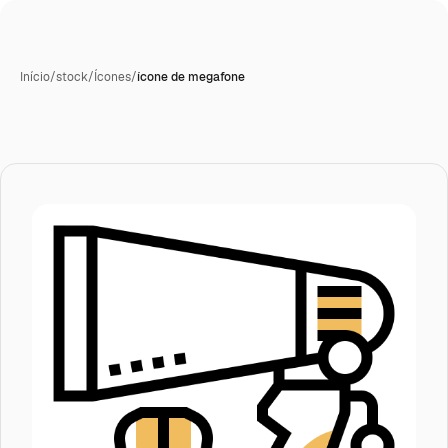
Início
/
stock
/
Ícones
/
ícone de megafone