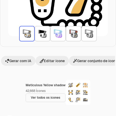
Gerar com IA
Editar ícone
Gerar conjunto de íco
Meticulous Yellow shadow
42,668
Ícones
Ver todos os ícones